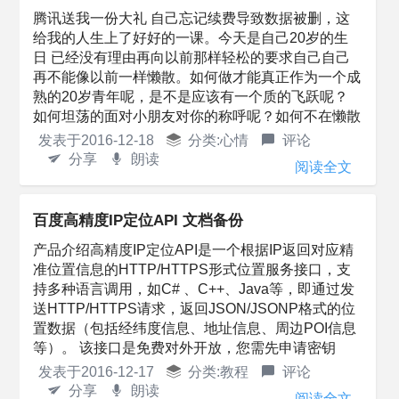
腾讯送我一份大礼 自己忘记续费导致数据被删，这
给我的人生上了好好的一课。今天是自己20岁的生
日 已经没有理由再向以前那样轻松的要求自己自己
再不能像以前一样懒散。如何做才能真正作为一个成
熟的20岁青年呢，是不是应该有一个质的飞跃呢？
如何坦荡的面对小朋友对你的称呼呢？如何不在懒散
认真的学习为工作而努力呢？如何坦荡的表...
发表于
2016-12-18
分类:
心情
评论
分享
朗读
阅读全文
百度高精度IP定位API 文档备份
产品介绍高精度IP定位API是一个根据IP返回对应精
准位置信息的HTTP/HTTPS形式位置服务接口，支
持多种语言调用，如C# 、C++、Java等，即通过发
送HTTP/HTTPS请求，返回JSON/JSONP格式的位
置数据（包括经纬度信息、地址信息、周边POI信息
等）。 该接口是免费对外开放，您需先申请密钥
（A...
发表于
2016-12-17
分类:
教程
评论
分享
朗读
阅读全文