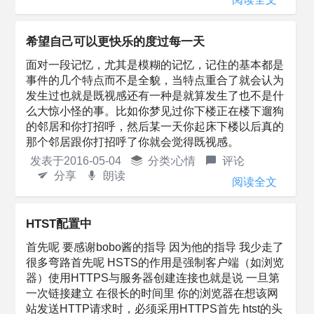
希望自己可以更快乐的度过每一天
面对一段记忆，尤其是模糊的记忆，记住的基本都是
事件的几个特点而不是全貌，当特点重合了就会认为
发生过也就是既视感还有一种是就算发生了也不是什
么大惊小怪的事。比如你梦见过你下楼正在楼下遛狗
的邻居和你打招呼，然后某一天你起床下楼以后真的
那个邻居跟你打招呼了你就会觉得既视感。
发表于
2016-05-04
分类:
心情
评论
分享
朗读
阅读全文
HTST配置中
首先呢 要感谢bobo酱的指导 因为他的指导 我少走了
很多弯路首先呢 HSTS的作用是强制客户端（如浏览
器）使用HTTPS与服务器创建连接也就是说 一旦第
一次链接建立 在很长的时间里 你的浏览器在想该网
站发送HTTP请求时，必须采用HTTPS首先 htst的头