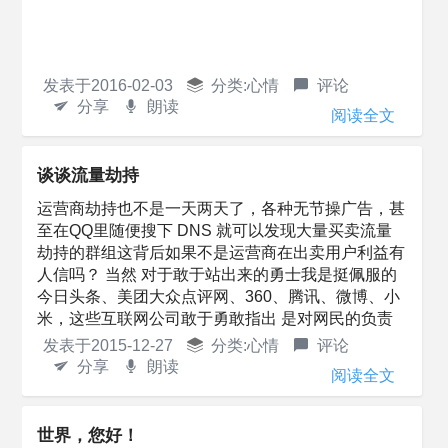
发表于
2016-02-03
分类:
心情
评论
分享
朗读
阅读全文
谈谈流量劫持
运营商劫持也不是一天两天了，各种无节操广告，甚
至在QQ里随便搜下 DNS 就可以发现大量买卖流量
劫持的群组这背后如果不是运营商在出卖用户利益有
人信吗？ 当然 对于敢于站出来的勇士我是挺佩服的
今日头条、美团大众点评网、360、腾讯、微博、小
米，这些互联网公司敢于勇敢指出 是对网民的负责
但腾讯中这么多非法群组，腾...
发表于
2015-12-27
分类:
心情
评论
分享
朗读
阅读全文
世界，您好！